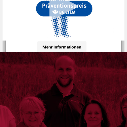
Wir verwenden einen Service eines Drittanbieters, um
Videoinhalte einzubetten. Dieser Service kann Daten
zu Ihren Aktivitäten sammeln. Bitte lesen Sie die
Details durch und stimmen Sie der Nutzung des
Service zu, um dieses Video anzusehen.
Mehr Informationen
Akzeptieren
powered by
Usercentrics Consent Management
Platform
&
eRecht24