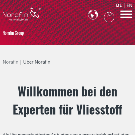
DE
EN
Norafin Group
Norafin
Über Norafin
Willkommen bei den
Experten für Vliesstoff
Als lösungsorientierter Anbieter von wasserstrahlverfestigten