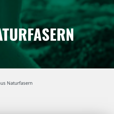
ATURFASERN
aus Naturfasern