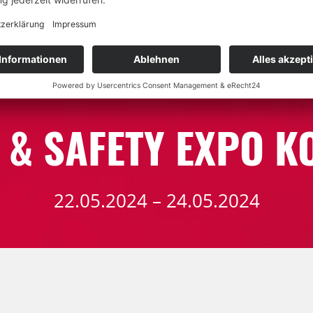
MESSEN
E & SAFETY EXPO K
22.05.2024 – 24.05.2024